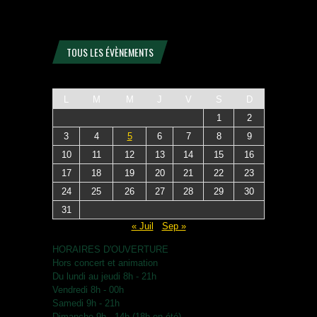
TOUS LES ÉVÈNEMENTS
L
M
M
J
V
S
D
1
2
3
4
5
6
7
8
9
10
11
12
13
14
15
16
17
18
19
20
21
22
23
24
25
26
27
28
29
30
31
« Juil
Sep »
HORAIRES D'OUVERTURE
Hors concert et animation
Du lundi au jeudi 8h - 21h
Vendredi 8h - 00h
Samedi 9h - 21h
Dimanche 9h - 14h (18h en été)