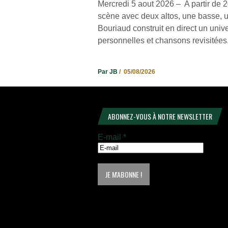
Mercredi 5 aout 2026 – A partir de
scène avec deux altos, une basse, u
Bouriaud construit en direct un univ
personnelles et chansons revisitées.
Par JB
/ 05/08/2026
ABONNEZ-VOUS À NOTRE NEWSLETTER
E-mail
*