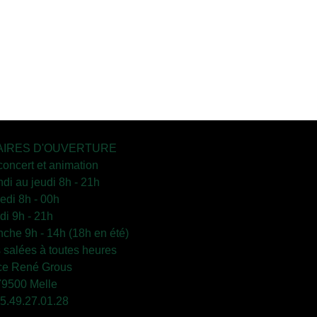
IRES D'OUVERTURE
concert et animation
ndi au jeudi 8h - 21h
edi 8h - 00h
i 9h - 21h
che 9h - 14h (18h en été)
s salées à toutes heures
ce René Grous
79500 Melle
 05.49.27.01.28