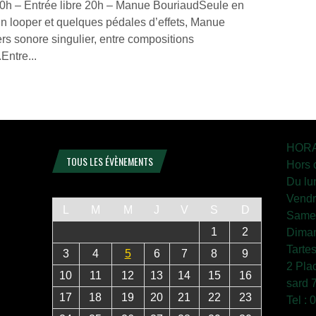
 20h – Entrée libre 20h – Manue BouriaudSeule en
n looper et quelques pédales d’effets, Manue
ers sonore singulier, entre compositions
Entre...
HORA
TOUS LES ÉVÈNEMENTS
Hors 
Du lu
Vendr
L
M
M
J
V
S
D
Samed
1
2
Diman
Tarte
3
4
5
6
7
8
9
2 Pla
10
11
12
13
14
15
16
sard 
17
18
19
20
21
22
23
Tel :