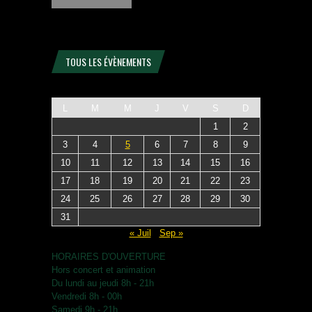
TOUS LES ÉVÈNEMENTS
L
M
M
J
V
S
D
1
2
3
4
5
6
7
8
9
10
11
12
13
14
15
16
17
18
19
20
21
22
23
24
25
26
27
28
29
30
31
« Juil
Sep »
HORAIRES D'OUVERTURE
Hors concert et animation
Du lundi au jeudi 8h - 21h
Vendredi 8h - 00h
Samedi 9h - 21h