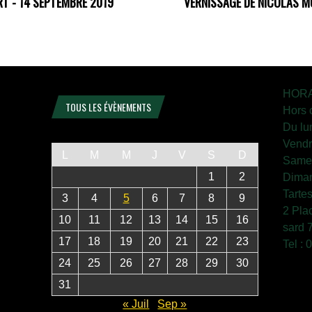
T - 14 SEPTEMBRE 2019
VERNISSAGE DE NICOLAS M
HORA
TOUS LES ÉVÈNEMENTS
Hors 
Du lu
Vendr
L
M
M
J
V
S
D
Samed
1
2
Diman
Tarte
3
4
5
6
7
8
9
2 Pla
10
11
12
13
14
15
16
sard 
17
18
19
20
21
22
23
Tel :
24
25
26
27
28
29
30
31
« Juil
Sep »