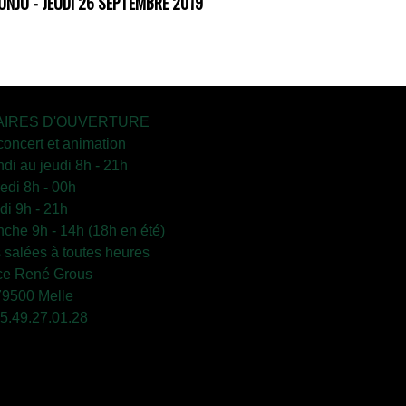
ONJO - JEUDI 26 SEPTEMBRE 2019
IRES D'OUVERTURE
concert et animation
ndi au jeudi 8h - 21h
edi 8h - 00h
i 9h - 21h
che 9h - 14h (18h en été)
s salées à toutes heures
ce René Grous
79500 Melle
 05.49.27.01.28