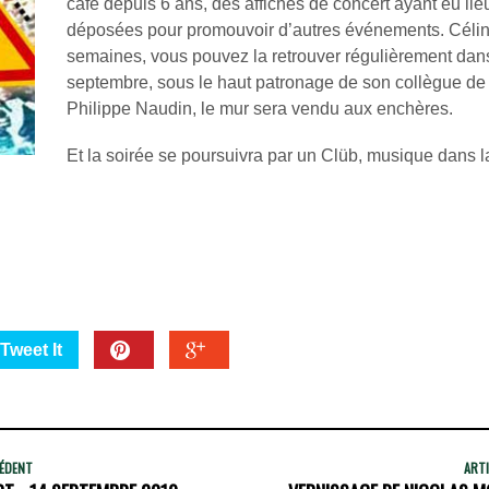
café depuis 6 ans, des affiches de concert ayant eu lie
déposées pour promouvoir d’autres événements. Céline 
semaines, vous pouvez la retrouver régulièrement dans 
septembre, sous le haut patronage de son collègue de 
Philippe Naudin, le mur sera vendu aux enchères.
Et la soirée se poursuivra par un Clüb, musique dans la
Tweet It
CÉDENT
ARTI