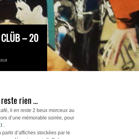
 CLÜB – 20
2019
 reste rien …
café, il en reste 2 beux morceux au
 lors d’une mémorable soirée, pour
CI
.
artir d’affiches stockées par le