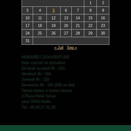
1
2
3
4
5
6
7
8
9
10
11
12
13
14
15
16
17
18
19
20
21
22
23
24
25
26
27
28
29
30
31
« Juil
Sep »
HORAIRES D'OUVERTURE
Hors concert et animation
Du lundi au jeudi 8h - 21h
Vendredi 8h - 00h
Samedi 9h - 21h
Dimanche 9h - 14h (18h en été)
Tartes salées à toutes heures
2 Place René Grous
sard 79500 Melle
Tel : 05.49.27.01.28