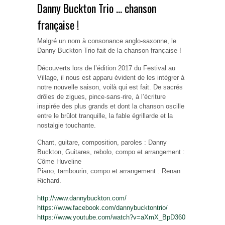
Danny Buckton Trio … chanson
française !
Malgré un nom à consonance anglo-saxonne, le
Danny Buckton Trio fait de la chanson française !
Découverts lors de l’édition 2017 du Festival au
Village, il nous est apparu évident de les intégrer à
notre nouvelle saison, voilà qui est fait. De sacrés
drôles de zigues, pince-sans-rire, à l’écriture
inspirée des plus grands et dont la chanson oscille
entre le brûlot tranquille, la fable égrillarde et la
nostalgie touchante.
Chant, guitare, composition, paroles : Danny
Buckton, Guitares, rebolo, compo et arrangement :
Côme Huveline
Piano, tambourin, compo et arrangement : Renan
Richard.
http://
www.dannybuckton.com/
https://www.facebook.com/
dannybucktontrio/
https://www.youtube.com/
watch?v=aXmX_BpD360