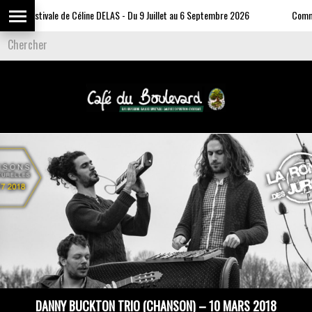
Expo Estivale de Céline DELAS - Du 9 Juillet au 6 Septembre 2026
Commun
DANNY BUCKTON TRIO (CHANSON) – 10 MARS 2018