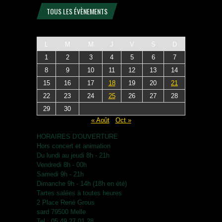
TOUS LES ÉVÈNEMENTS
L
M
M
J
V
S
D
1
2
3
4
5
6
7
8
9
10
11
12
13
14
15
16
17
18
19
20
21
22
23
24
25
26
27
28
29
30
« Août
Oct »
HORAIRES D'OUVERTURE
Hors concert et animation
Du lundi au jeudi 8h - 21h
Vendredi 8h - 00h
Samedi 9h - 21h
Dimanche 9h - 14h (18h en été)
Tartes salées à toutes heures
2 Place René Grous
sard 79500 Melle
Tel : 05.49.27.01.28