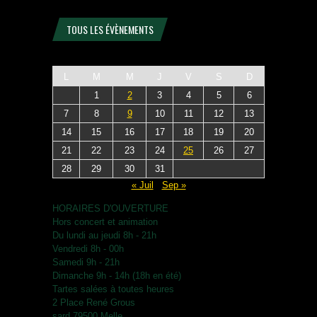
TOUS LES ÉVÈNEMENTS
L
M
M
J
V
S
D
1
2
3
4
5
6
7
8
9
10
11
12
13
14
15
16
17
18
19
20
21
22
23
24
25
26
27
28
29
30
31
« Juil
Sep »
HORAIRES D'OUVERTURE
Hors concert et animation
Du lundi au jeudi 8h - 21h
Vendredi 8h - 00h
Samedi 9h - 21h
Dimanche 9h - 14h (18h en été)
Tartes salées à toutes heures
2 Place René Grous
sard 79500 Melle