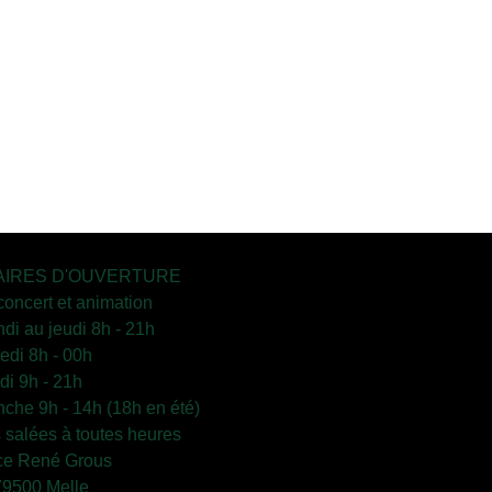
IRES D'OUVERTURE
concert et animation
ndi au jeudi 8h - 21h
edi 8h - 00h
i 9h - 21h
che 9h - 14h (18h en été)
s salées à toutes heures
ce René Grous
79500 Melle