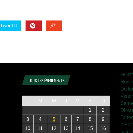
Tweet It
HORA
TOUS LES ÉVÈNEMENTS
Hors 
Du lu
Vendr
L
M
M
J
V
S
D
Samed
1
2
Diman
Tarte
3
4
5
6
7
8
9
2 Pla
10
11
12
13
14
15
16
sard 