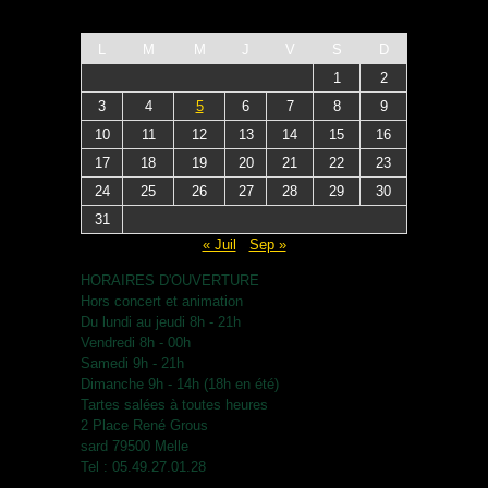
L
M
M
J
V
S
D
1
2
3
4
5
6
7
8
9
10
11
12
13
14
15
16
17
18
19
20
21
22
23
24
25
26
27
28
29
30
31
« Juil
Sep »
HORAIRES D'OUVERTURE
Hors concert et animation
Du lundi au jeudi 8h - 21h
Vendredi 8h - 00h
Samedi 9h - 21h
Dimanche 9h - 14h (18h en été)
Tartes salées à toutes heures
2 Place René Grous
sard 79500 Melle
Tel : 05.49.27.01.28