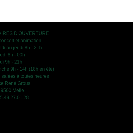
IRES D'OUVERTURE
concert et animation
ndi au jeudi 8h - 21h
edi 8h - 00h
i 9h - 21h
che 9h - 14h (18h en été)
s salées à toutes heures
ce René Grous
79500 Melle
 05.49.27.01.28