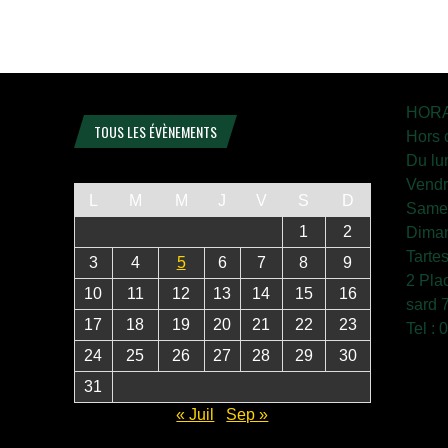
HORA
TOUS LES ÉVÈNEMENTS
Hors 
Du lu
Vendr
L
M
M
J
V
S
D
Samed
1
2
Diman
Tarte
3
4
5
6
7
8
9
2 Pla
10
11
12
13
14
15
16
sard 
17
18
19
20
21
22
23
Tel :
24
25
26
27
28
29
30
31
« Juil
Sep »