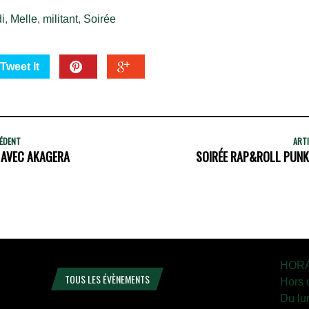
i
,
Melle
,
militant
,
Soirée
Tweet It
CÉDENT
ARTI
- AVEC AKAGERA
SOIRÉE RAP&ROLL PUNK
HORA
TOUS LES ÉVÈNEMENTS
Hors 
Du lu