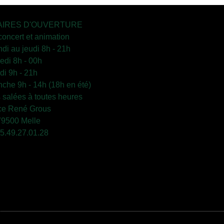
IRES D'OUVERTURE
concert et animation
ndi au jeudi 8h - 21h
edi 8h - 00h
i 9h - 21h
che 9h - 14h (18h en été)
s salées à toutes heures
ce René Grous
79500 Melle
 05.49.27.01.28