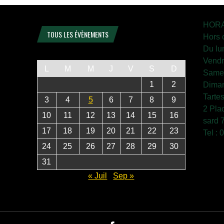
HORA
TOUS LES ÉVÈNEMENTS
Hors 
Du lu
Vendr
L
M
M
J
V
S
D
Samed
1
2
Diman
Tarte
3
4
5
6
7
8
9
2 Pla
10
11
12
13
14
15
16
sard 
17
18
19
20
21
22
23
Tel :
24
25
26
27
28
29
30
31
« Juil
Sep »