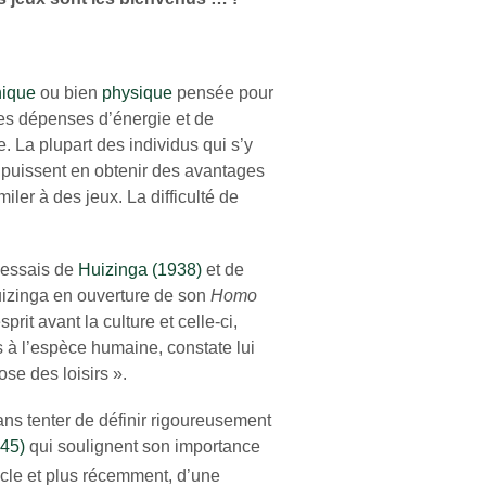
hique
ou bien
physique
pensée pour
 des dépenses d’énergie et de
 La plupart des individus qui s’y
s puissent en obtenir des avantages
er à des jeux. La difficulté de
s essais de
Huizinga (1938)
et de
uizinga en ouverture de son
Homo
prit avant la culture et celle-ci,
s à l’espèce humaine, constate lui
ose des loisirs ».
ans tenter de définir rigoureusement
945)
qui soulignent son importance
cle et plus récemment, d’une