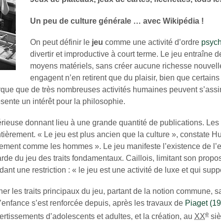
Un peu de culture générale … avec Wikipédia !
On peut définir le
jeu
comme une activité d’ordre
psyc
divertir et improductive à court terme. Le jeu entraîne
moyens matériels, sans créer aucune richesse nouvelle.
engagent n’en retirent que du plaisir, bien que certain
ue que de très nombreuses activités humaines peuvent s’assimil
ésente un intérêt pour la philosophie.
n sérieuse donnant lieu à une grande quantité de publications. Le
ntièrement.
« Le jeu est plus ancien que la culture »
, constate H
ctement comme les hommes »
. Le jeu manifeste l’existence de l’es
arde du jeu des traits fondamentaux. Caillois, limitant son propo
dant une restriction :
« le jeu est une activité de luxe et qui supp
er les traits principaux du jeu, partant de la notion commune, s
 l’enfance s’est renforcée depuis, après les travaux de
Piaget (1
e
ertissements d’adolescents et adultes, et la création, au
XX
siè