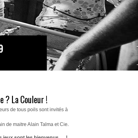
9
e ? La Couleur !
eurs de tous poils sont invités à
in de maitre Alain Talma et Cie.
es jeux sont les bienvenus … !