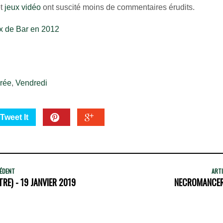
t
jeux vidéo
ont suscité moins de commentaires érudits.
ux de Bar en 2012
rée
,
Vendredi
Tweet It
CÉDENT
ARTI
RE) - 19 JANVIER 2019
NECROMANCERS