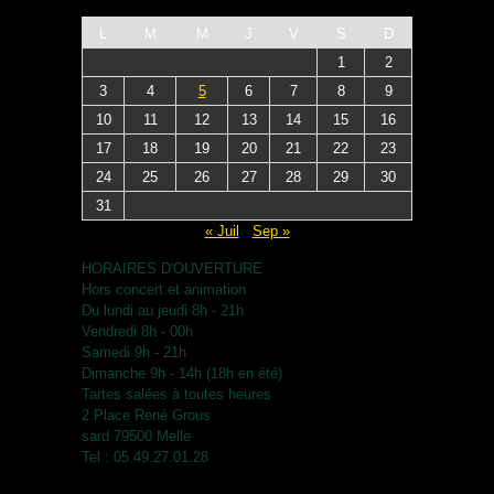
L
M
M
J
V
S
D
1
2
3
4
5
6
7
8
9
10
11
12
13
14
15
16
17
18
19
20
21
22
23
24
25
26
27
28
29
30
31
« Juil
Sep »
HORAIRES D'OUVERTURE
Hors concert et animation
Du lundi au jeudi 8h - 21h
Vendredi 8h - 00h
Samedi 9h - 21h
Dimanche 9h - 14h (18h en été)
Tartes salées à toutes heures
2 Place René Grous
sard 79500 Melle
Tel : 05.49.27.01.28