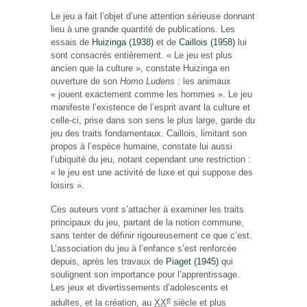
Le jeu a fait l’objet d’une attention sérieuse donnant
lieu à une grande quantité de publications. Les
essais de
Huizinga (1938)
et de
Caillois (1958)
lui
sont consacrés entièrement.
« Le jeu est plus
ancien que la culture »
, constate Huizinga en
ouverture de son
Homo Ludens
: les animaux
« jouent exactement comme les hommes »
. Le jeu
manifeste l’existence de l’esprit avant la culture et
celle-ci, prise dans son sens le plus large, garde du
jeu des traits fondamentaux. Caillois, limitant son
propos à l’espèce humaine, constate lui aussi
l’ubiquité du jeu, notant cependant une restriction :
« le jeu est une activité de luxe et qui suppose des
loisirs ».
Ces auteurs vont s’attacher à examiner les traits
principaux du jeu, partant de la notion commune,
sans tenter de définir rigoureusement ce que c’est.
L’association du jeu à l’enfance s’est renforcée
depuis, après les travaux de
Piaget (1945)
qui
soulignent son importance pour l’apprentissage.
Les jeux et divertissements d’adolescents et
e
adultes, et la création, au
XX
siècle et plus