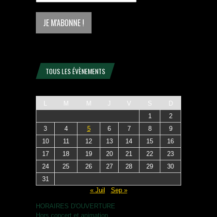
TOUS LES ÉVÈNEMENTS
L
M
M
J
V
S
D
1
2
3
4
5
6
7
8
9
10
11
12
13
14
15
16
17
18
19
20
21
22
23
24
25
26
27
28
29
30
31
« Juil
Sep »
HORAIRES D'OUVERTURE
Hors concert et animation