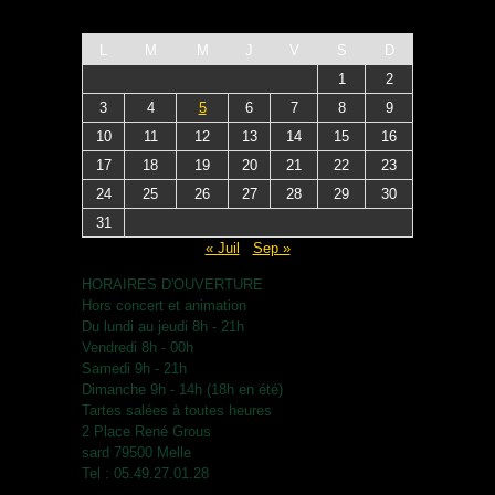
L
M
M
J
V
S
D
1
2
3
4
5
6
7
8
9
10
11
12
13
14
15
16
17
18
19
20
21
22
23
24
25
26
27
28
29
30
31
« Juil
Sep »
HORAIRES D'OUVERTURE
Hors concert et animation
Du lundi au jeudi 8h - 21h
Vendredi 8h - 00h
Samedi 9h - 21h
Dimanche 9h - 14h (18h en été)
Tartes salées à toutes heures
2 Place René Grous
sard 79500 Melle
Tel : 05.49.27.01.28