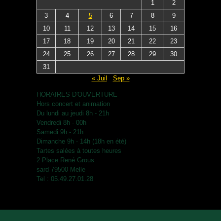
1
2
3
4
5
6
7
8
9
10
11
12
13
14
15
16
17
18
19
20
21
22
23
24
25
26
27
28
29
30
31
« Juil
Sep »
HORAIRES D'OUVERTURE
Hors concert et animation
Du lundi au jeudi 8h - 21h
Vendredi 8h - 00h
Samedi 9h - 21h
Dimanche 9h - 14h (18h en été)
Tartes salées à toutes heures
2 Place René Grous
sard 79500 Melle
Tel : 05.49.27.01.28