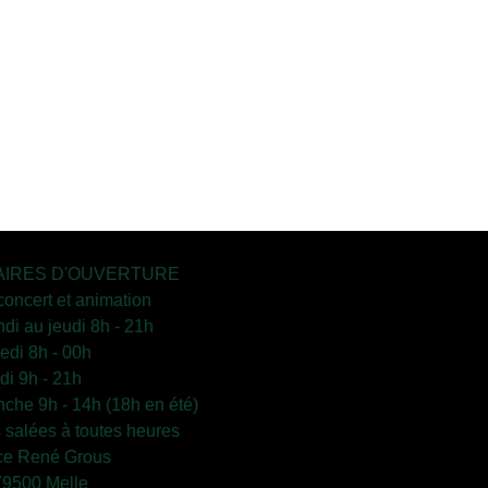
IRES D'OUVERTURE
concert et animation
ndi au jeudi 8h - 21h
edi 8h - 00h
i 9h - 21h
che 9h - 14h (18h en été)
s salées à toutes heures
ce René Grous
79500 Melle