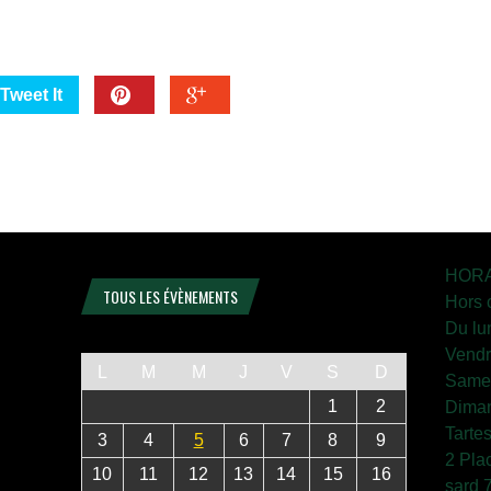
Tweet It
HORA
TOUS LES ÉVÈNEMENTS
Hors 
Du lu
Vendr
L
M
M
J
V
S
D
Samed
1
2
Diman
Tarte
3
4
5
6
7
8
9
2 Pla
10
11
12
13
14
15
16
sard 