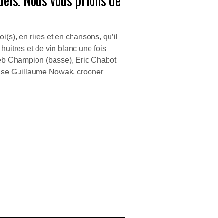
uels. Nous vous prions de
oi(s), en rires et en chansons, qu’il
uitres et de vin blanc une fois
Seb Champion (basse), Eric Chabot
 pense Guillaume Nowak, crooner