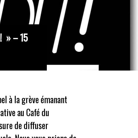
! » – 15
pel à la grève émanant
ative au Café du
ure de diffuser