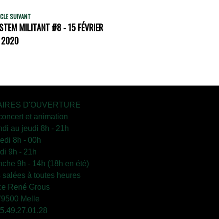
CLE SUIVANT
STEM MILITANT #8 - 15 FÉVRIER
2020
IRES D'OUVERTURE
concert et animation
ndi au jeudi 8h - 21h
edi 8h - 00h
i 9h - 21h
che 9h - 14h (18h en été)
s salées à toutes heures
ce René Grous
79500 Melle
 05.49.27.01.28