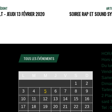
CÉDENT
ARTI
 - JEUDI 13 FÉVRIER 2020
SOIREE RAP ET SOUND SY
HORA
TOUS LES ÉVÈNEMENTS
Hors 
Du lu
Vendr
L
M
M
J
V
S
D
Samed
1
2
Diman
Tarte
3
4
5
6
7
8
9
2 Pla
10
11
12
13
14
15
16
sard 
17
18
19
20
21
22
23
Tel :