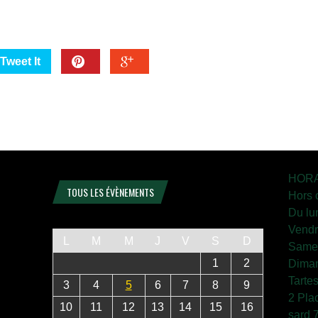
Tweet It
HORA
TOUS LES ÉVÈNEMENTS
Hors 
Du lu
Vendr
L
M
M
J
V
S
D
Samed
1
2
Diman
Tarte
3
4
5
6
7
8
9
2 Pla
10
11
12
13
14
15
16
sard 