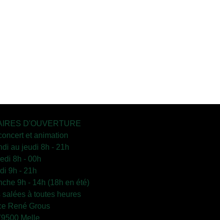
IRES D'OUVERTURE
concert et animation
ndi au jeudi 8h - 21h
edi 8h - 00h
i 9h - 21h
che 9h - 14h (18h en été)
s salées à toutes heures
ce René Grous
79500 Melle