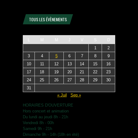
TOUS LES ÉVÈNEMENTS
L
M
M
J
V
S
D
1
2
3
4
5
6
7
8
9
10
11
12
13
14
15
16
17
18
19
20
21
22
23
24
25
26
27
28
29
30
31
« Juil
Sep »
HORAIRES D'OUVERTURE
Hors concert et animation
Du lundi au jeudi 8h - 21h
Vendredi 8h - 00h
Samedi 9h - 21h
Dimanche 9h - 14h (18h en été)