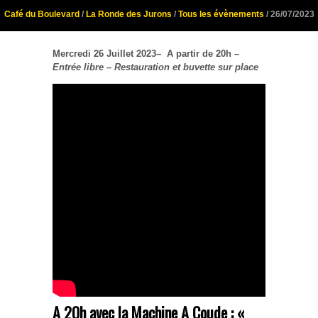
Café du Boulevard
/
La Ronde des Jurons
/
Tous les évènements
/ 26/07/2023
Mercredi 26 Juillet 2023
– A partir de 20h –
Entrée libre – Restauration et buvette sur place
A 20h avec la Machine A Coude :
«