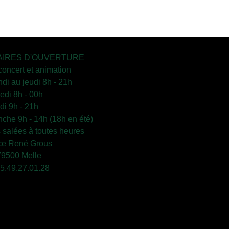
IRES D'OUVERTURE
concert et animation
ndi au jeudi 8h - 21h
edi 8h - 00h
i 9h - 21h
che 9h - 14h (18h en été)
s salées à toutes heures
ce René Grous
79500 Melle
 05.49.27.01.28