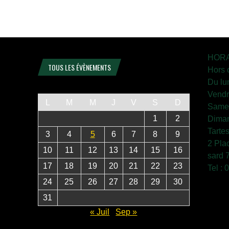
HORA
TOUS LES ÉVÈNEMENTS
Hors 
Du lu
Vendr
L
M
M
J
V
S
D
Samed
1
2
Diman
Tarte
3
4
5
6
7
8
9
2 Pla
10
11
12
13
14
15
16
sard 
17
18
19
20
21
22
23
Tel :
24
25
26
27
28
29
30
31
« Juil
Sep »