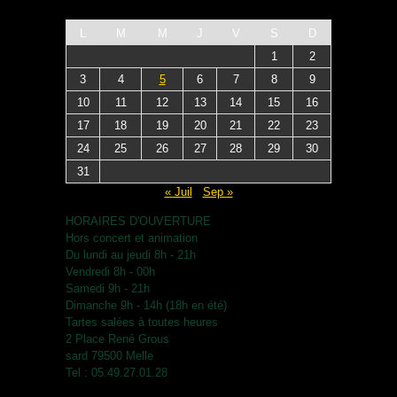
L
M
M
J
V
S
D
1
2
3
4
5
6
7
8
9
10
11
12
13
14
15
16
17
18
19
20
21
22
23
24
25
26
27
28
29
30
31
« Juil
Sep »
HORAIRES D'OUVERTURE
Hors concert et animation
Du lundi au jeudi 8h - 21h
Vendredi 8h - 00h
Samedi 9h - 21h
Dimanche 9h - 14h (18h en été)
Tartes salées à toutes heures
2 Place René Grous
sard 79500 Melle
Tel : 05.49.27.01.28