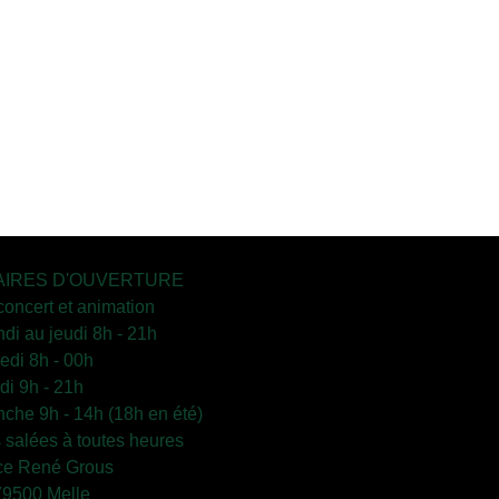
IRES D'OUVERTURE
concert et animation
ndi au jeudi 8h - 21h
edi 8h - 00h
i 9h - 21h
che 9h - 14h (18h en été)
s salées à toutes heures
ce René Grous
79500 Melle