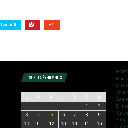
Tweet It
HORA
TOUS LES ÉVÈNEMENTS
Hors 
Du lu
Vendr
L
M
M
J
V
S
D
Samed
1
2
Diman
Tarte
3
4
5
6
7
8
9
2 Pla
10
11
12
13
14
15
16
sard 