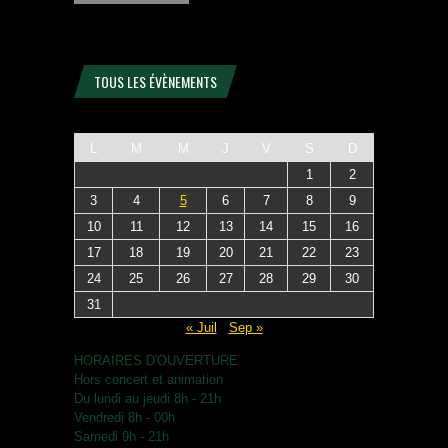
TOUS LES ÉVÈNEMENTS
L
M
M
J
V
S
D
1
2
3
4
5
6
7
8
9
10
11
12
13
14
15
16
17
18
19
20
21
22
23
24
25
26
27
28
29
30
31
« Juil
Sep »
HORAIRES D'OUVERTURE
Hors concert et animation
Du lundi au jeudi 8h - 21h
Vendredi 8h - 00h
Samedi 9h - 21h