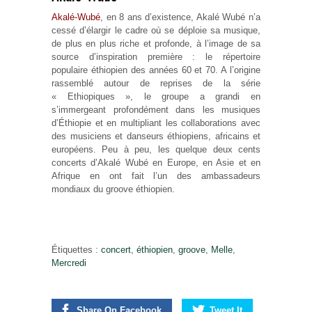
Akalé-Wubé
, en 8 ans d’existence, Akalé Wubé n’a
cessé d’élargir le cadre où se déploie sa musique,
de plus en plus riche et profonde, à l’image de sa
source d’inspiration première : le répertoire
populaire éthiopien des années 60 et 70. A l’origine
rassemblé autour de reprises de la série
« Ethiopiques », le groupe a grandi en
s’immergeant profondément dans les musiques
d’Éthiopie et en multipliant les collaborations avec
des musiciens et danseurs éthiopiens, africains et
européens. Peu à peu, les quelque deux cents
concerts d’Akalé Wubé en Europe, en Asie et en
Afrique en ont fait l’un des ambassadeurs
mondiaux du groove éthiopien.
Étiquettes :
concert
,
éthiopien
,
groove
,
Melle
,
Mercredi
Share On Facebook
Tweet It