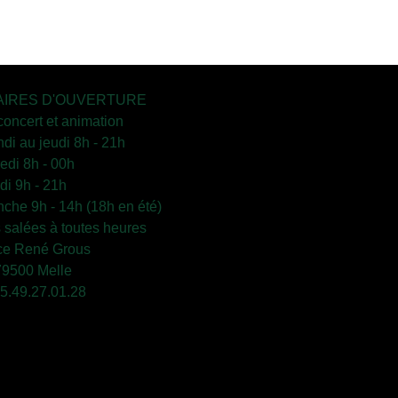
IRES D'OUVERTURE
concert et animation
ndi au jeudi 8h - 21h
edi 8h - 00h
i 9h - 21h
che 9h - 14h (18h en été)
s salées à toutes heures
ce René Grous
79500 Melle
 05.49.27.01.28