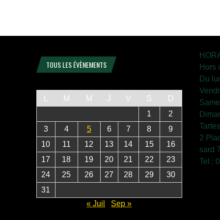
HORA
TOUS LES ÉVÈNEMENTS
Hors 
Du lu
Vendr
L
M
M
J
V
S
D
Samed
1
2
Diman
Tarte
3
4
5
6
7
8
9
2 Pla
10
11
12
13
14
15
16
sard 
17
18
19
20
21
22
23
Tel :
24
25
26
27
28
29
30
31
« Juil
Sep »