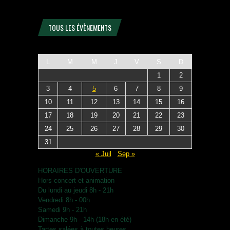
TOUS LES ÉVÈNEMENTS
L
M
M
J
V
S
D
1
2
3
4
5
6
7
8
9
10
11
12
13
14
15
16
17
18
19
20
21
22
23
24
25
26
27
28
29
30
31
« Juil
Sep »
HORAIRES D'OUVERTURE
Hors concert et animation
Du lundi au jeudi 8h - 21h
Vendredi 8h - 00h
Samedi 9h - 21h
Dimanche 9h - 14h (18h en été)
Tartes salées à toutes heures