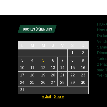
HORA
TOUS LES ÉVÈNEMENTS
Hors 
Du lu
Vendr
L
M
M
J
V
S
D
Samed
1
2
Diman
Tarte
3
4
5
6
7
8
9
2 Pla
10
11
12
13
14
15
16
sard 
17
18
19
20
21
22
23
Tel :
24
25
26
27
28
29
30
31
« Juil
Sep »