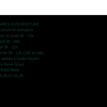
IRES D'OUVERTURE
concert et animation
ndi au jeudi 8h - 21h
edi 8h - 00h
i 9h - 21h
che 9h - 14h (18h en été)
s salées à toutes heures
ce René Grous
79500 Melle
 05.49.27.01.28