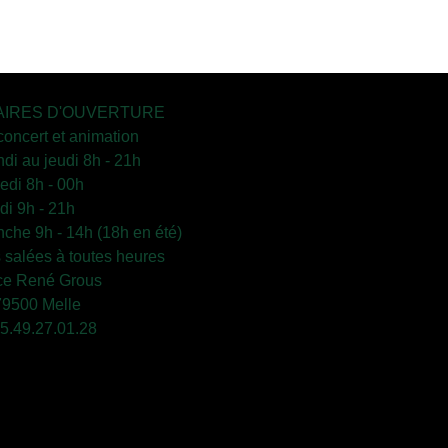
IRES D'OUVERTURE
concert et animation
ndi au jeudi 8h - 21h
edi 8h - 00h
i 9h - 21h
che 9h - 14h (18h en été)
s salées à toutes heures
ce René Grous
79500 Melle
 05.49.27.01.28