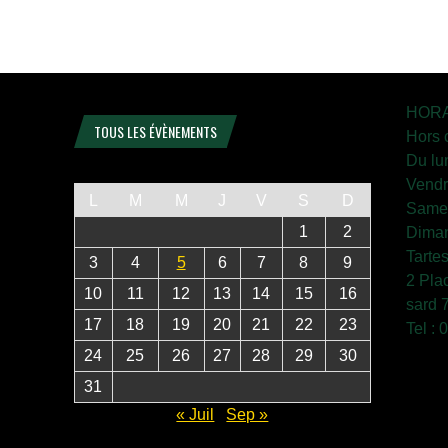
HORA
TOUS LES ÉVÈNEMENTS
Hors 
Du lu
Vendr
L
M
M
J
V
S
D
Samed
1
2
Diman
Tarte
3
4
5
6
7
8
9
2 Pla
10
11
12
13
14
15
16
sard 
17
18
19
20
21
22
23
Tel :
24
25
26
27
28
29
30
31
« Juil
Sep »