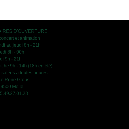
IRES D'OUVERTURE
concert et animation
ndi au jeudi 8h - 21h
edi 8h - 00h
i 9h - 21h
che 9h - 14h (18h en été)
s salées à toutes heures
ce René Grous
79500 Melle
 05.49.27.01.28