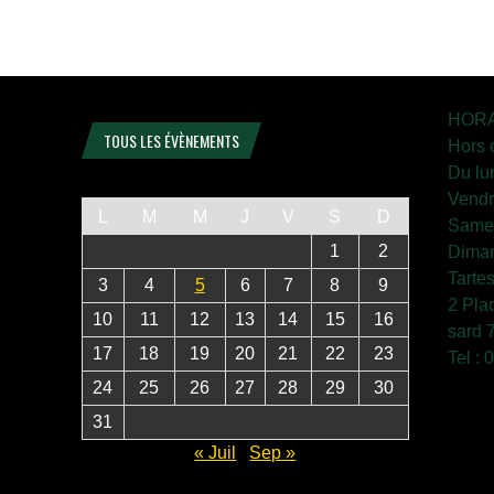
HORA
TOUS LES ÉVÈNEMENTS
Hors 
Du lu
Vendr
L
M
M
J
V
S
D
Samed
1
2
Diman
Tarte
3
4
5
6
7
8
9
2 Pla
10
11
12
13
14
15
16
sard 
17
18
19
20
21
22
23
Tel :
24
25
26
27
28
29
30
31
« Juil
Sep »