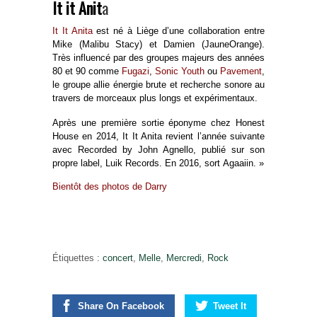
It it Anit
a
It It Anita
est né à Liège d’une collaboration entre
Mike (Malibu Stacy) et Damien (JauneOrange).
Très influencé par des groupes majeurs des années
80 et 90 comme
Fugazi
,
Sonic Youth
ou
Pavement
,
le groupe allie énergie brute et recherche sonore au
travers de morceaux plus longs et expérimentaux.
Après une première sortie éponyme chez Honest
House en 2014, It It Anita revient l’année suivante
avec
Recorded by John Agnello
, publié sur son
propre label, Luik Records. En 2016, sort
Agaaiin
. »
Bientôt des photos de Darry
Étiquettes :
concert
,
Melle
,
Mercredi
,
Rock
Share On Facebook
Tweet It