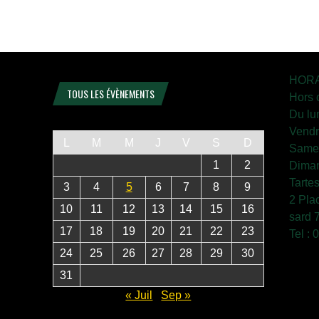
HORA
TOUS LES ÉVÈNEMENTS
Hors 
Du lu
Vendr
L
M
M
J
V
S
D
Samed
1
2
Diman
Tarte
3
4
5
6
7
8
9
2 Pla
10
11
12
13
14
15
16
sard 
17
18
19
20
21
22
23
Tel :
24
25
26
27
28
29
30
31
« Juil
Sep »