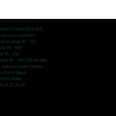
IRES D'OUVERTURE
concert et animation
ndi au jeudi 8h - 21h
edi 8h - 00h
i 9h - 21h
che 9h - 14h (18h en été)
s salées à toutes heures
ce René Grous
79500 Melle
 05.49.27.01.28