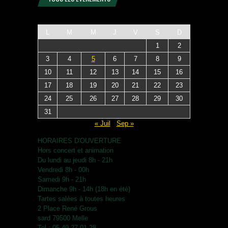
L
M
M
J
V
S
D
1
2
3
4
5
6
7
8
9
10
11
12
13
14
15
16
17
18
19
20
21
22
23
24
25
26
27
28
29
30
31
« Juil
Sep »
HORAIRES D'OUVERTURE
Hors concert et animation
Du lundi au jeudi 8h - 21h
Vendredi 8h - 00h
Samedi 9h - 21h
Dimanche 9h - 14h (18h en été)
Tartes salées à toutes heures
2 Place René Grous
sard 79500 Melle
Tel : 05.49.27.01.28