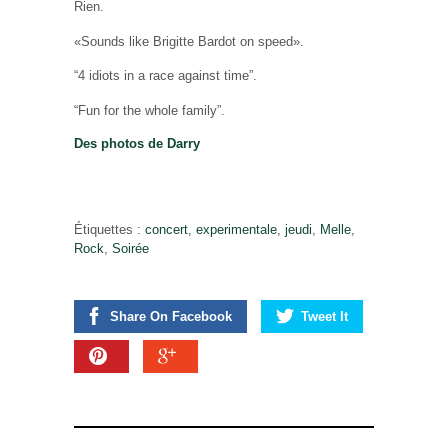
Rien.
«Sounds like Brigitte Bardot on speed».
“4 idiots in a race against time”.
“Fun for the whole family”.
Des photos de Darry
Étiquettes :
concert
,
experimentale
,
jeudi
,
Melle
,
Rock
,
Soirée
Share On Facebook
Tweet It