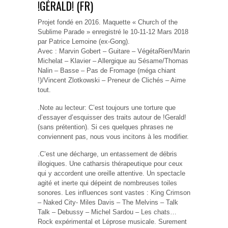
!GÉRALD! (FR)
Projet fondé en 2016. Maquette « Church of the
Sublime Parade » enregistré le 10-11-12 Mars 2018
par Patrice Lemoine (ex-Gong).
Avec : Marvin Gobert – Guitare – VégétaRien/Marin
Michelat – Klavier – Allergique au Sésame/Thomas
Nalin – Basse – Pas de Fromage (méga chiant
!)/Vincent Zlotkowski – Preneur de Clichés – Aime
tout.
.Note au lecteur: C’est toujours une torture que
d’essayer d’esquisser des traits autour de !Gerald!
(sans prétention). Si ces quelques phrases ne
conviennent pas, nous vous incitons à les modifier.
.C’est une décharge, un entassement de débris
illogiques. Une catharsis thérapeutique pour ceux
qui y accordent une oreille attentive. Un spectacle
agité et inerte qui dépeint de nombreuses toiles
sonores. Les influences sont vastes : King Crimson
– Naked City- Miles Davis – The Melvins – Talk
Talk – Debussy – Michel Sardou – Les chats…
Rock expérimental et Léprose musicale. Surement