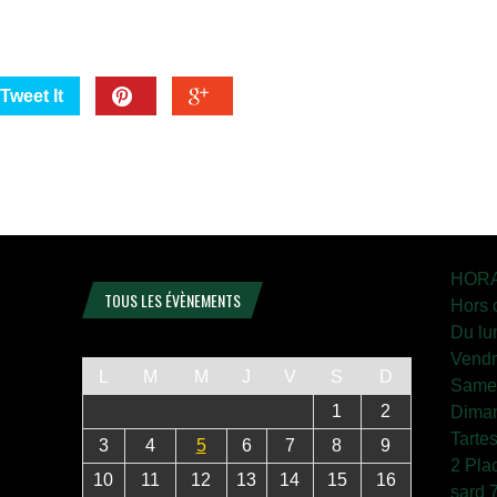
Tweet It
HORA
TOUS LES ÉVÈNEMENTS
Hors 
Du lu
Vendr
L
M
M
J
V
S
D
Samed
1
2
Diman
Tarte
3
4
5
6
7
8
9
2 Pla
10
11
12
13
14
15
16
sard 