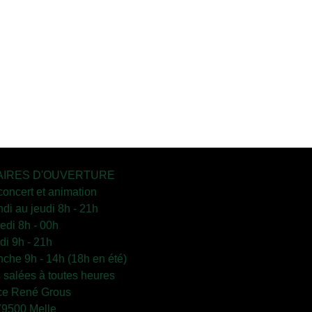
IRES D'OUVERTURE
concert et animation
ndi au jeudi 8h - 21h
edi 8h - 00h
i 9h - 21h
che 9h - 14h (18h en été)
s salées à toutes heures
ce René Grous
79500 Melle