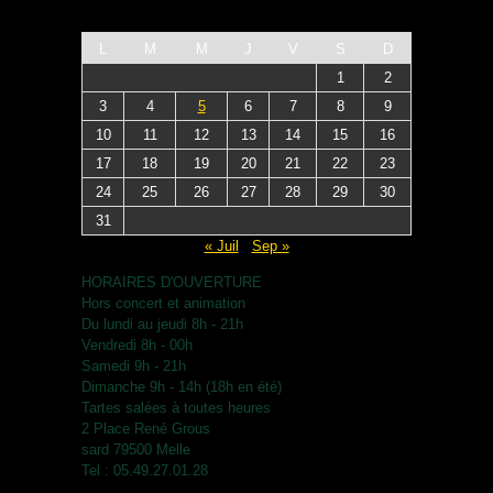
L
M
M
J
V
S
D
1
2
3
4
5
6
7
8
9
10
11
12
13
14
15
16
17
18
19
20
21
22
23
24
25
26
27
28
29
30
31
« Juil
Sep »
HORAIRES D'OUVERTURE
Hors concert et animation
Du lundi au jeudi 8h - 21h
Vendredi 8h - 00h
Samedi 9h - 21h
Dimanche 9h - 14h (18h en été)
Tartes salées à toutes heures
2 Place René Grous
sard 79500 Melle
Tel : 05.49.27.01.28