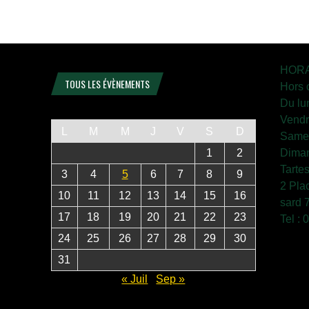
HORA
TOUS LES ÉVÈNEMENTS
Hors 
Du lu
Vendr
L
M
M
J
V
S
D
Samed
1
2
Diman
Tarte
3
4
5
6
7
8
9
2 Pla
10
11
12
13
14
15
16
sard 
17
18
19
20
21
22
23
Tel :
24
25
26
27
28
29
30
31
« Juil
Sep »