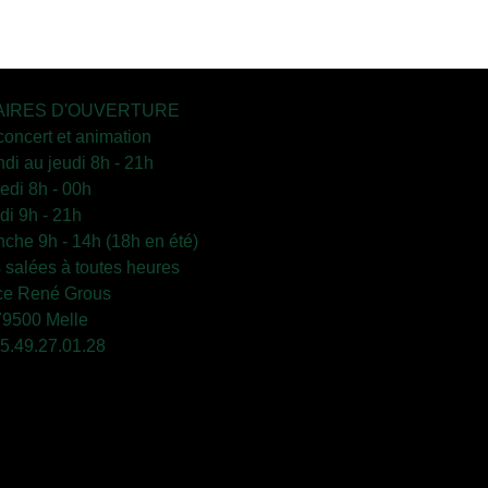
IRES D'OUVERTURE
concert et animation
ndi au jeudi 8h - 21h
edi 8h - 00h
i 9h - 21h
che 9h - 14h (18h en été)
s salées à toutes heures
ce René Grous
79500 Melle
 05.49.27.01.28