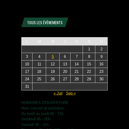
TOUS LES ÉVÈNEMENTS
L
M
M
J
V
S
D
1
2
3
4
5
6
7
8
9
10
11
12
13
14
15
16
17
18
19
20
21
22
23
24
25
26
27
28
29
30
31
« Juil
Sep »
HORAIRES D'OUVERTURE
Hors concert et animation
Du lundi au jeudi 8h - 21h
Vendredi 8h - 00h
Samedi 9h - 21h