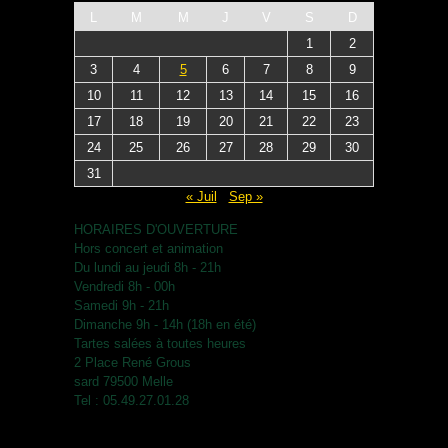
L
M
M
J
V
S
D
1
2
3
4
5
6
7
8
9
10
11
12
13
14
15
16
17
18
19
20
21
22
23
24
25
26
27
28
29
30
31
« Juil
Sep »
HORAIRES D'OUVERTURE
Hors concert et animation
Du lundi au jeudi 8h - 21h
Vendredi 8h - 00h
Samedi 9h - 21h
Dimanche 9h - 14h (18h en été)
Tartes salées à toutes heures
2 Place René Grous
sard 79500 Melle
Tel : 05.49.27.01.28