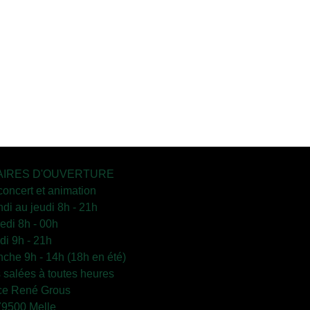
IRES D'OUVERTURE
concert et animation
ndi au jeudi 8h - 21h
edi 8h - 00h
i 9h - 21h
che 9h - 14h (18h en été)
s salées à toutes heures
ce René Grous
79500 Melle