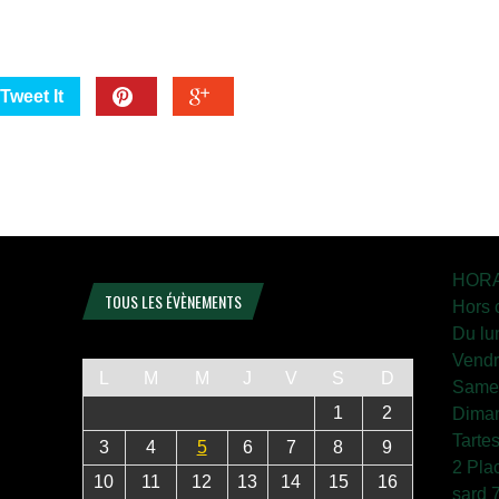
Tweet It
HORA
TOUS LES ÉVÈNEMENTS
Hors 
Du lu
Vendr
L
M
M
J
V
S
D
Samed
1
2
Diman
Tarte
3
4
5
6
7
8
9
2 Pla
10
11
12
13
14
15
16
sard 