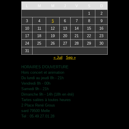
L
M
M
J
V
S
D
1
2
3
4
5
6
7
8
9
10
11
12
13
14
15
16
17
18
19
20
21
22
23
24
25
26
27
28
29
30
31
« Juil
Sep »
HORAIRES D'OUVERTURE
Hors concert et animation
Du lundi au jeudi 8h - 21h
Vendredi 8h - 00h
Samedi 9h - 21h
Dimanche 9h - 14h (18h en été)
Tartes salées à toutes heures
2 Place René Grous
sard 79500 Melle
Tel : 05.49.27.01.28