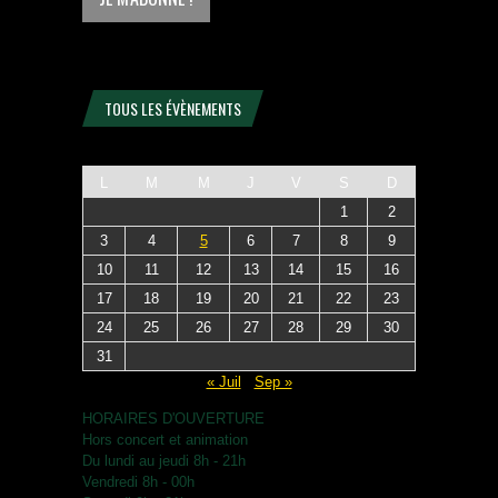
TOUS LES ÉVÈNEMENTS
L
M
M
J
V
S
D
1
2
3
4
5
6
7
8
9
10
11
12
13
14
15
16
17
18
19
20
21
22
23
24
25
26
27
28
29
30
31
« Juil
Sep »
HORAIRES D'OUVERTURE
Hors concert et animation
Du lundi au jeudi 8h - 21h
Vendredi 8h - 00h