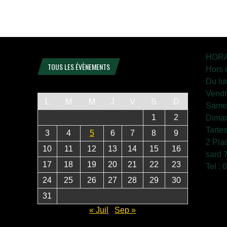
HORA
TOUS LES ÉVÈNEMENTS
Hors 
Du lu
Vendr
L
M
M
J
V
S
D
Samed
1
2
Diman
Tarte
3
4
5
6
7
8
9
2 Pla
10
11
12
13
14
15
16
sard 
17
18
19
20
21
22
23
Tel :
24
25
26
27
28
29
30
31
« Juil
Sep »