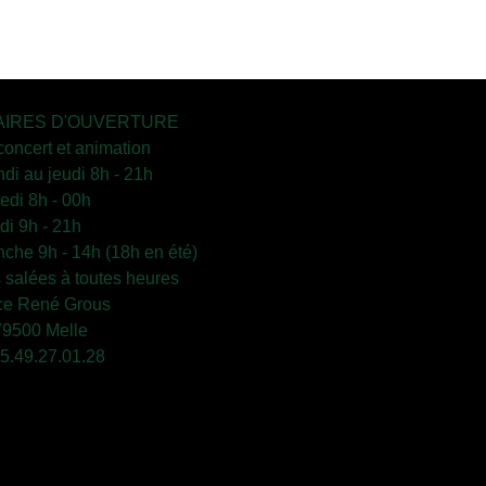
IRES D'OUVERTURE
concert et animation
ndi au jeudi 8h - 21h
edi 8h - 00h
i 9h - 21h
che 9h - 14h (18h en été)
s salées à toutes heures
ce René Grous
79500 Melle
 05.49.27.01.28