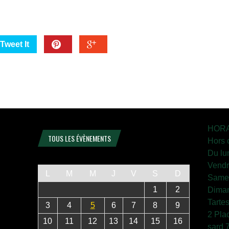
Tweet It
HORA
TOUS LES ÉVÈNEMENTS
Hors 
Du lu
Vendr
L
M
M
J
V
S
D
Samed
1
2
Diman
Tarte
3
4
5
6
7
8
9
2 Pla
10
11
12
13
14
15
16
sard 