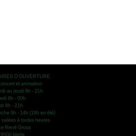
IRES D'OUVERTURE
concert et animation
ndi au jeudi 8h - 21h
edi 8h - 00h
i 9h - 21h
che 9h - 14h (18h en été)
s salées à toutes heures
ce René Grous
79500 Melle