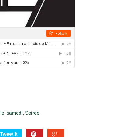
le
,
samedi
,
Soirée
Tweet It