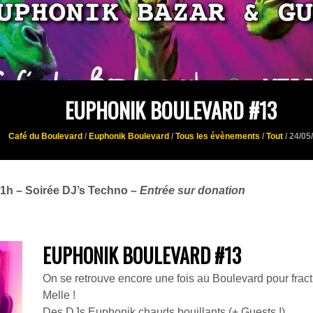
EUPHONIK BOULEVARD #13
Café du Boulevard
/
Euphonik Boulevard
/
Tous les évènements
/
Tout
/ 24/05
21h – Soirée DJ’s Techno
– Entrée sur donation
EUPHONIK BOULEVARD #13
On se retrouve encore une fois au Boulevard pour fractu
Melle !
Des DJs Euphonik chauds bouillants (+ Guests !)