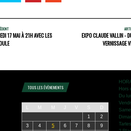
CÉDENT
ARTI
DI 17 MAI À 21H AVEC LES
EXPO CLAUDE VALLIN - DU
OULE
VERNISSAGE V
HORA
TOUS LES ÉVÈNEMENTS
Hors 
Du lu
Vendr
L
M
M
J
V
S
D
Samed
1
2
Diman
Tarte
3
4
5
6
7
8
9
2 Pla