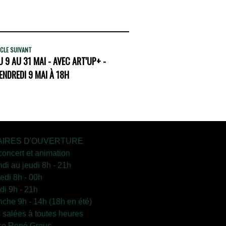
CLE SUIVANT
 9 AU 31 MAI - AVEC ART'UP+ -
ENDREDI 9 MAI À 18H
IRES D'OUVERTURE
concert et animation
ndi au jeudi 8h - 21h
edi 8h - 00h
i 9h - 21h
che 9h - 14h (18h en été)
s salées à toutes heures
ce René Grous