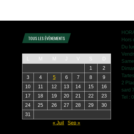
HORA
TOUS LES ÉVÈNEMENTS
Hors 
Du lu
Vendr
L
M
M
J
V
S
D
Samed
1
2
Diman
Tarte
3
4
5
6
7
8
9
2 Pla
10
11
12
13
14
15
16
sard 
17
18
19
20
21
22
23
Tel :
24
25
26
27
28
29
30
31
« Juil
Sep »