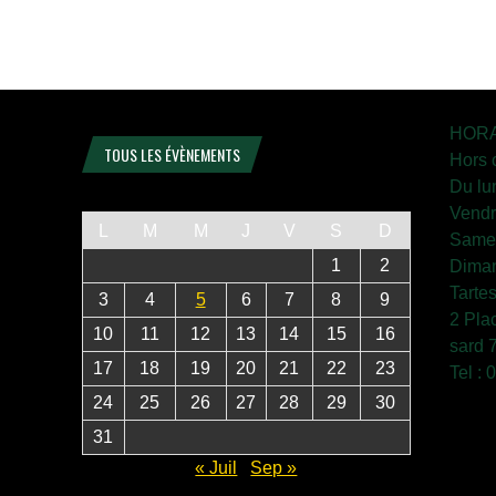
HORA
TOUS LES ÉVÈNEMENTS
Hors 
Du lu
Vendr
L
M
M
J
V
S
D
Samed
1
2
Diman
Tarte
3
4
5
6
7
8
9
2 Pla
10
11
12
13
14
15
16
sard 
17
18
19
20
21
22
23
Tel :
24
25
26
27
28
29
30
31
« Juil
Sep »