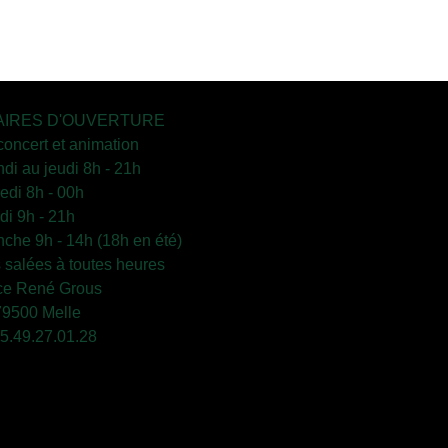
IRES D'OUVERTURE
concert et animation
ndi au jeudi 8h - 21h
edi 8h - 00h
i 9h - 21h
che 9h - 14h (18h en été)
s salées à toutes heures
ce René Grous
79500 Melle
 05.49.27.01.28