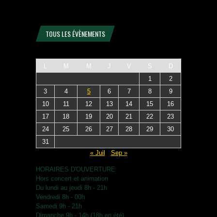
TOUS LES ÉVÈNEMENTS
L
M
M
J
V
S
D
1
2
3
4
5
6
7
8
9
10
11
12
13
14
15
16
17
18
19
20
21
22
23
24
25
26
27
28
29
30
31
« Juil
Sep »
HORAIRES D'OUVERTURE
Hors concert et animation
Du lundi au jeudi 8h - 21h
Vendredi 8h - 00h
Samedi 9h - 21h
Dimanche 9h - 14h (18h en été)