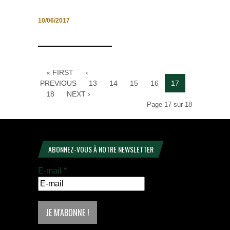
10/06/2017
« FIRST
‹
PREVIOUS
13
14
15
16
17
18
NEXT ›
Page 17 sur 18
ABONNEZ-VOUS À NOTRE NEWSLETTER
E-mail
*