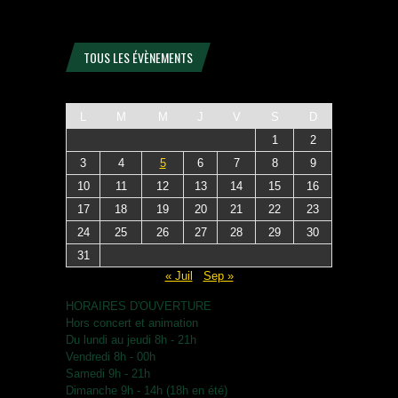
TOUS LES ÉVÈNEMENTS
L
M
M
J
V
S
D
1
2
3
4
5
6
7
8
9
10
11
12
13
14
15
16
17
18
19
20
21
22
23
24
25
26
27
28
29
30
31
« Juil
Sep »
HORAIRES D'OUVERTURE
Hors concert et animation
Du lundi au jeudi 8h - 21h
Vendredi 8h - 00h
Samedi 9h - 21h
Dimanche 9h - 14h (18h en été)