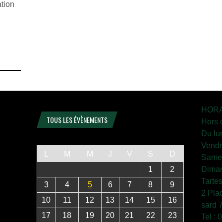
ation
HORA
TOUS LES ÉVÈNEMENTS
Hors 
Du lu
Vendr
L
M
M
J
V
S
D
Samed
1
2
Diman
Tarte
3
4
5
6
7
8
9
2 Pla
10
11
12
13
14
15
16
sard 
17
18
19
20
21
22
23
Tel :