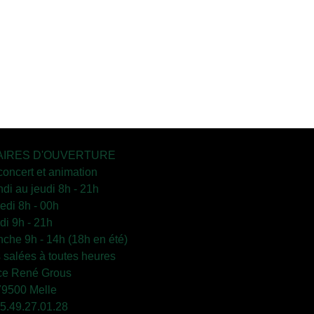
IRES D'OUVERTURE
concert et animation
ndi au jeudi 8h - 21h
edi 8h - 00h
i 9h - 21h
che 9h - 14h (18h en été)
s salées à toutes heures
ce René Grous
79500 Melle
 05.49.27.01.28