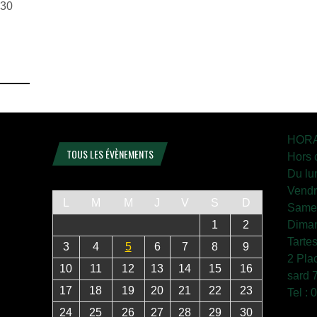
h30
HORA
TOUS LES ÉVÈNEMENTS
Hors 
Du lu
Vendr
L
M
M
J
V
S
D
Samed
1
2
Diman
Tarte
3
4
5
6
7
8
9
2 Pla
10
11
12
13
14
15
16
sard 
17
18
19
20
21
22
23
Tel :
24
25
26
27
28
29
30