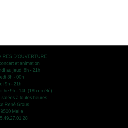
IRES D'OUVERTURE
concert et animation
ndi au jeudi 8h - 21h
edi 8h - 00h
i 9h - 21h
che 9h - 14h (18h en été)
s salées à toutes heures
ce René Grous
79500 Melle
 05.49.27.01.28